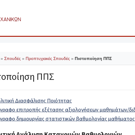
»
Σπουδές
»
Προπτυχιακές Σπουδές
»
Πιστοποίηση ΠΠΣ
τοποίηση ΠΠΣ
λιτική Διασφάλισης Ποιότητας
γραφο επιτροπής εξέτασης αξιολογήσεων μαθημάτων/διδ
γραφο δημιουργίας στατιστικών βαθμολογίας μαθήματος
ιτική Ανάλυση Κατανομών Βαθμολογιών