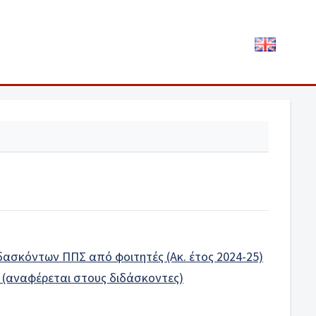
ασκόντων ΠΠΣ από φοιτητές (Aκ. έτος 2024-25)
 (αναφέρεται στους διδάσκοντες)