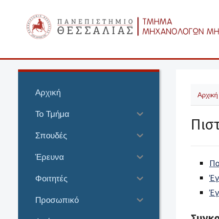
Αρχική
Αρχική
Το Τμήμα
Πισ
Σπουδές
Έρευνα
Πο
Έγ
Φοιτητές
Έγ
Προσωπικό
Συγκρ