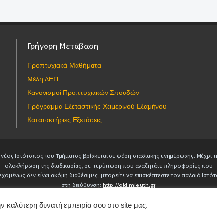
Γρήγορη Μετάβαση
Προπτυχιακά Μαθήματα
Μέλη ΔΕΠ
Κανονισμοί Προπτυχιακών Σπουδών
Πρόγραμμα Εξεταστικής Χειμερινού Εξαμήνου
Κατατακτήριες Εξετάσεις
 νέος Ιστότοπος του Τμήματος βρίσκεται σε φάση σταδιακής ενημέρωσης. Μέχρι τ
ολοκλήρωση της διαδικασίας, σε περίπτωση που αναζητάτε πληροφορίες που
εχομένως δεν είναι ακόμη διαθέσιμες, μπορείτε να επισκέπτεστε τον παλαιό Ιστό
στη διεύθυνση:
http://old.mie.uth.gr
Copyright © 2025 Τμήμα Μηχανολόγων Μηχανικών. All Rights Reserved.
webmaster-mie@uth.gr
ν καλύτερη δυνατή εμπειρία σου στο site μας.