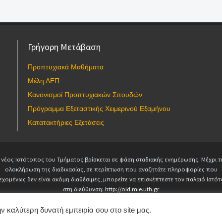
Γρήγορη Μετάβαση
Προπτυχιακά Μαθήματα
Μέλη ΔΕΠ
Κανονισμοί Προπτυχιακών Σπουδών
Πρόγραμμα Εξεταστικής Χειμερινού Εξαμήνου
Κατατακτήριες Εξετάσεις
 νέος Ιστότοπος του Τμήματος βρίσκεται σε φάση σταδιακής ενημέρωσης. Μέχρι τ
ολοκλήρωση της διαδικασίας, σε περίπτωση που αναζητάτε πληροφορίες που
εχομένως δεν είναι ακόμη διαθέσιμες, μπορείτε να επισκέπτεστε τον παλαιό Ιστό
στη διεύθυνση:
http://old.mie.uth.gr
Copyright © 2025 Τμήμα Μηχανολόγων Μηχανικών. All Rights Reserved.
webmaster-mie@uth.gr
ν καλύτερη δυνατή εμπειρία σου στο site μας.