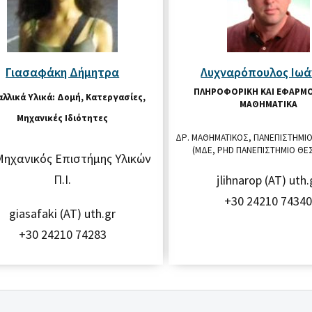
Γιασαφάκη Δήμητρα
Λυχναρόπουλος Ιωά
ΠΛΗΡΟΦΟΡΙΚΉ ΚΑΙ ΕΦΑΡΜ
λλικά Υλικά: Δομή, Κατεργασίες,
ΜΑΘΗΜΑΤΙΚΆ
Μηχανικές Ιδιότητες
ΔΡ. ΜΑΘΗΜΑΤΙΚΌΣ, ΠΑΝΕΠΙΣΤΉΜΙΟ
(ΜΔΕ, PHD ΠΑΝΕΠΙΣΤΉΜΙΟ ΘΕ
Μηχανικός Επιστήμης Υλικών
Π.Ι.
jlihnarop (AT) uth.
+30 24210 7434
giasafaki (AT) uth.gr
+30 24210 74283