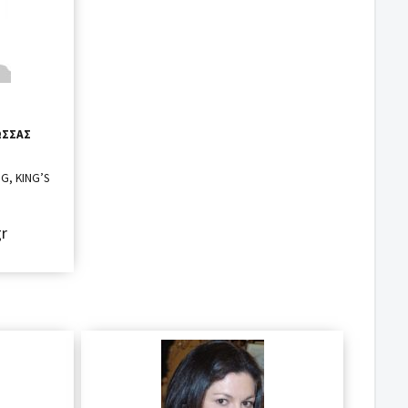
ΏΣΣΑΣ
G, KING’S
gr