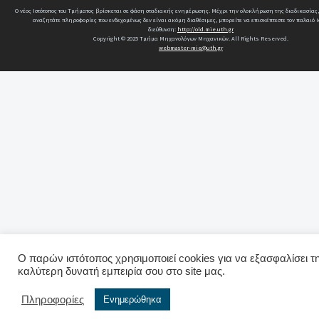
Ο νέος Ιστότοπος του Τμήματος βρίσκεται σε φάση σταδιακής ενημέρωσης. Μέχρι την ολοκλήρωση της διαδικασίας,
αναζητάτε πληροφορίες που ενδεχομένως δεν είναι ακόμη διαθέσιμες, μπορείτε να επισκέπτεστε τον παλαιό Ι
διεύθυνση:
http://old.mie.uth.gr
Copyright © 2025 Τμήμα Μηχανολόγων Μηχανικών. All Rights Reserved.
webmaster-mie@uth.gr
Ο παρών ιστότοπος χρησιμοποιεί cookies για να εξασφαλίσει τ
καλύτερη δυνατή εμπειρία σου στο site μας.
Πληροφορίες
Ενημερώθηκα