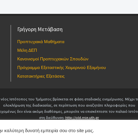
Γρήγορη Μετάβαση
Προπτυχιακά Μαθήματα
Μέλη ΔΕΠ
Κανονισμοί Προπτυχιακών Σπουδών
Πρόγραμμα Εξεταστικής Χειμερινού Εξαμήνου
Κατατακτήριες Εξετάσεις
 νέος Ιστότοπος του Τμήματος βρίσκεται σε φάση σταδιακής ενημέρωσης. Μέχρι τ
ολοκλήρωση της διαδικασίας, σε περίπτωση που αναζητάτε πληροφορίες που
εχομένως δεν είναι ακόμη διαθέσιμες, μπορείτε να επισκέπτεστε τον παλαιό Ιστό
στη διεύθυνση:
http://old.mie.uth.gr
Copyright © 2025 Τμήμα Μηχανολόγων Μηχανικών. All Rights Reserved.
webmaster-mie@uth.gr
ν καλύτερη δυνατή εμπειρία σου στο site μας.