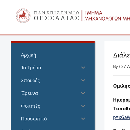
Διάλε
Αρχική
By
/
27 Α
Το Τμήμα
Σπουδές
Ομιλητ
Έρευνα
Ημερομ
Φοιτητές
Τοποθε
p=xGaW
Προσωπικό