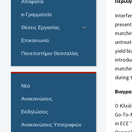
Περίλ
Απόφοιτοι
e-Γραμματεία
Interfe
present
Θέσεις Εργασίας
matchin
Επικοινωνία
untreat
yield b
Πανεπιστήμιο Θεσσαλίας
introdu
matchin
during 
Νέα
Βιογρα
Ανακοινώσεις
Ο Κλεά
Εκδηλώσεις
Go-To-M
in ECE 
Ανακοινώσεις Υποτροφιών