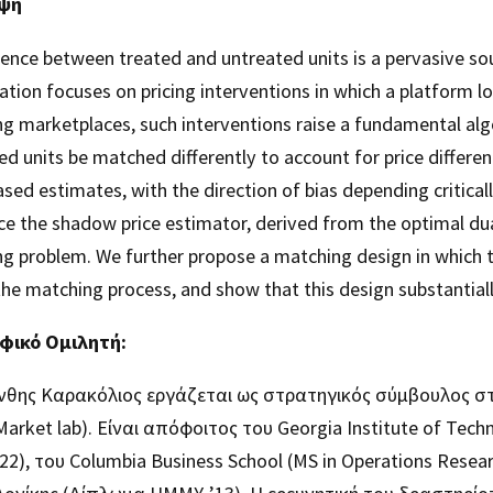
ηψη
rence between treated and untreated units is a pervasive so
ation focuses on pricing interventions in which a platform l
g marketplaces, such interventions raise a fundamental alg
ed units be matched differently to account for price diffe
iased estimates, with the direction of bias depending critical
ce the shadow price estimator, derived from the optimal du
g problem. We further propose a matching design in which th
the matching process, and show that this design substantial
φικό Ομιλητή:
νθης Καρακόλιος εργάζεται ως στρατηγικός σύμβουλος στη
arket lab). Είναι απόφοιτος του Georgia Institute of Tech
’22), του Columbia Business School (MS in Operations Rese