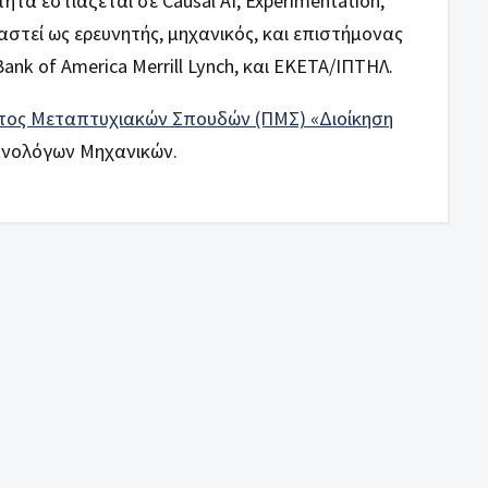
τα εστιάζεται σε Causal AI, Experimentation,
ργαστεί ως ερευνητής, μηχανικός, και επιστήμονας
nk of America Merrill Lynch, και ΕΚΕΤΑ/ΙΠΤΗΛ.
ος Μεταπτυχιακών Σπουδών (ΠΜΣ) «Διοίκηση
νολόγων Μηχανικών.