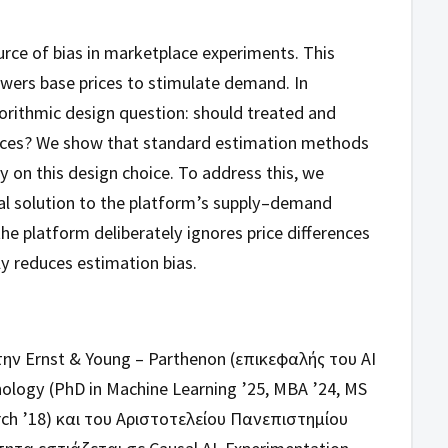
urce of bias in marketplace experiments. This
owers base prices to stimulate demand. In
orithmic design question: should treated and
rences? We show that standard estimation methods
ly on this design choice. To address this, we
al solution to the platform’s supply–demand
e platform deliberately ignores price differences
ly reduces estimation bias.
ν Ernst & Young – Parthenon (επικεφαλής του AI
nology (PhD in Machine Learning ’25, MBA ’24, MS
arch ’18) και του Αριστοτελείου Πανεπιστημίου