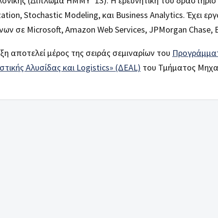
νίκης (Δίπλωμα ΗΜΜΥ ’13). Η ερευνητική του δραστηρίοτη
ation, Stochastic Modeling, και Business Analytics. Έχει ε
ων σε Microsoft, Amazon Web Services, JPMorgan Chase, Ba
ξη αποτελεί μέρος της σειράς σεμιναρίων του
Προγράμματ
τικής Αλυσίδας και Logistics» (ΔΕΑL)
του Τμήματος Μηχα