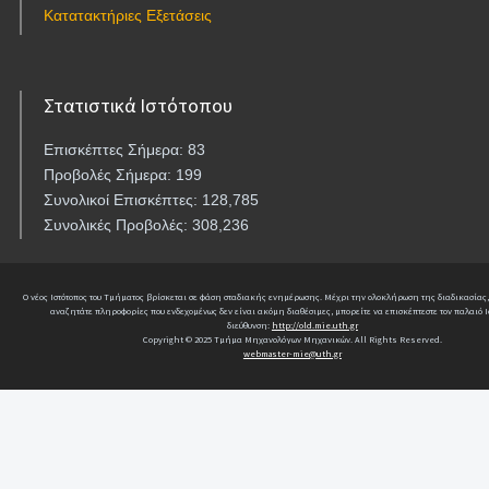
Κατατακτήριες Εξετάσεις
Στατιστικά Ιστότοπου
Επισκέπτες Σήμερα: 83
Προβολές Σήμερα: 199
Συνολικοί Επισκέπτες: 128,785
Συνολικές Προβολές: 308,236
Ο νέος Ιστότοπος του Τμήματος βρίσκεται σε φάση σταδιακής ενημέρωσης. Μέχρι την ολοκλήρωση της διαδικασίας,
αναζητάτε πληροφορίες που ενδεχομένως δεν είναι ακόμη διαθέσιμες, μπορείτε να επισκέπτεστε τον παλαιό Ι
διεύθυνση:
http://old.mie.uth.gr
Copyright © 2025 Τμήμα Μηχανολόγων Μηχανικών. All Rights Reserved.
webmaster-mie@uth.gr