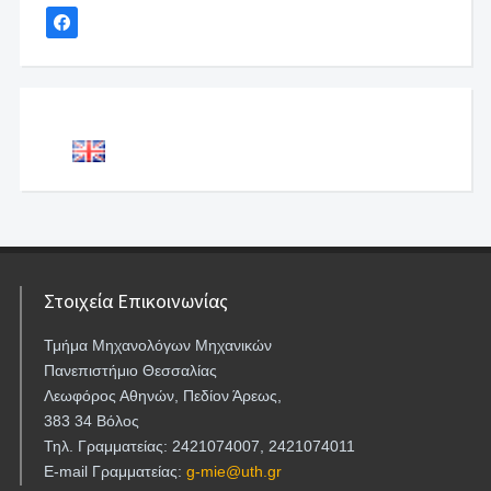
Στοιχεία Επικοινωνίας
Τμήμα Μηχανολόγων Μηχανικών
Πανεπιστήμιο Θεσσαλίας
Λεωφόρος Αθηνών, Πεδίον Άρεως,
383 34 Βόλος
Τηλ. Γραμματείας: 2421074007, 2421074011
E-mail Γραμματείας:
g-mie@uth.gr