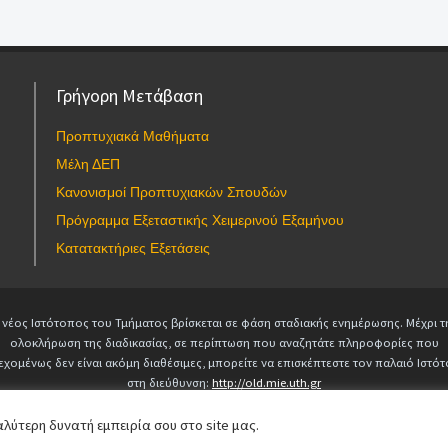
Γρήγορη Μετάβαση
Προπτυχιακά Μαθήματα
Μέλη ΔΕΠ
Κανονισμοί Προπτυχιακών Σπουδών
Πρόγραμμα Εξεταστικής Χειμερινού Εξαμήνου
Κατατακτήριες Εξετάσεις
 νέος Ιστότοπος του Τμήματος βρίσκεται σε φάση σταδιακής ενημέρωσης. Μέχρι τ
ολοκλήρωση της διαδικασίας, σε περίπτωση που αναζητάτε πληροφορίες που
εχομένως δεν είναι ακόμη διαθέσιμες, μπορείτε να επισκέπτεστε τον παλαιό Ιστό
στη διεύθυνση:
http://old.mie.uth.gr
Copyright © 2025 Τμήμα Μηχανολόγων Μηχανικών. All Rights Reserved.
webmaster-mie@uth.gr
λύτερη δυνατή εμπειρία σου στο site μας.