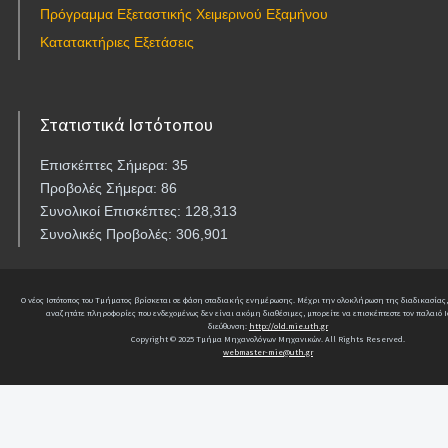
Πρόγραμμα Εξεταστικής Χειμερινού Εξαμήνου
Κατατακτήριες Εξετάσεις
Στατιστικά Ιστότοπου
Επισκέπτες Σήμερα: 35
Προβολές Σήμερα: 86
Συνολικοί Επισκέπτες: 128,313
Συνολικές Προβολές: 306,901
Ο νέος Ιστότοπος του Τμήματος βρίσκεται σε φάση σταδιακής ενημέρωσης. Μέχρι την ολοκλήρωση της διαδικασίας,
αναζητάτε πληροφορίες που ενδεχομένως δεν είναι ακόμη διαθέσιμες, μπορείτε να επισκέπτεστε τον παλαιό Ι
διεύθυνση:
http://old.mie.uth.gr
Copyright © 2025 Τμήμα Μηχανολόγων Μηχανικών. All Rights Reserved.
webmaster-mie@uth.gr