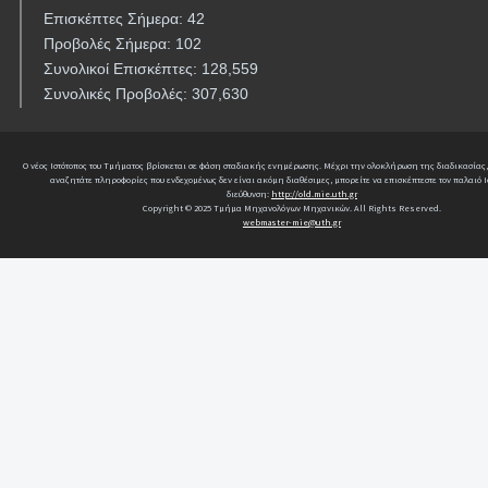
Επισκέπτες Σήμερα: 42
Προβολές Σήμερα: 102
Συνολικοί Επισκέπτες: 128,559
Συνολικές Προβολές: 307,630
Ο νέος Ιστότοπος του Τμήματος βρίσκεται σε φάση σταδιακής ενημέρωσης. Μέχρι την ολοκλήρωση της διαδικασίας,
αναζητάτε πληροφορίες που ενδεχομένως δεν είναι ακόμη διαθέσιμες, μπορείτε να επισκέπτεστε τον παλαιό Ι
διεύθυνση:
http://old.mie.uth.gr
Copyright © 2025 Τμήμα Μηχανολόγων Μηχανικών. All Rights Reserved.
webmaster-mie@uth.gr